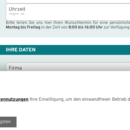
Uhrzeit
Bitte teilen Sie uns hier Ihren Wunschtermin für eine persönli
Montag bis Freitag
in der Zeit von
8:00 bis 16:00 Uhr
zur Verfügung
IHRE DATEN
Firma
Ansprechpartner
*
tennutzungen
Ihre Einwilligung, um den einwandfreien Betrieb d
Telefon
*
E-Mail
*
igsten